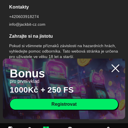
Kontakty
+420603918274
info@jackbit-cz.com
Zahrajte si na jistotu
Pokud si všimnete příznaků závislosti na hazardních hrách,
vyhledejte pomoc odborníka. Tato webová stránka je určena
pro uživatele ve věku 18 let a starší.
Bonus
pro první vklad
1000Kč + 250 FS
Registrovat
All Rights Reserved.