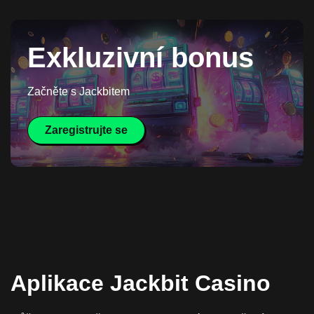
Exkluzivní bonus
Začněte s Jackbitem
Zaregistrujte se
Aplikace Jackbit Casino