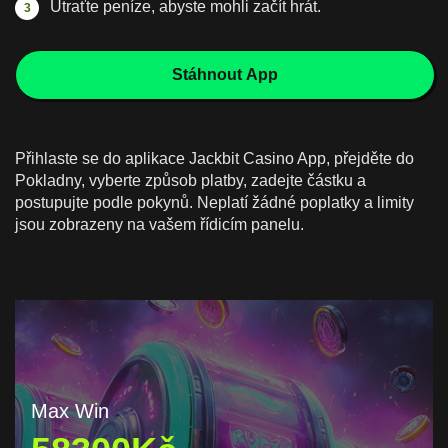
Utraťte peníze, abyste mohli začít hrát.
Stáhnout App
Přihlaste se do aplikace Jackbit Casino App, přejděte do
Pokladny, vyberte způsob platby, zadejte částku a
postupujte podle pokynů. Neplatí žádné poplatky a limity
jsou zobrazeny na vašem řídicím panelu.
Max Win