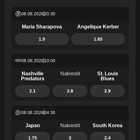
08.08.2026
20:30
Maria Sharapova
Angelique Kerber
1.9
1.85
08.08.2026
10:00
Nashville
Nakreslit
St. Louis
Predators
Blues
2.1
3.8
2.9
08.08.2026
04:30
Japan
Nakreslit
South Korea
1.75
3
2.4