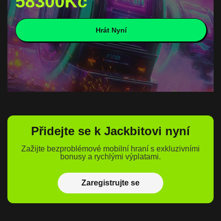
58300Kč
Hrát Nyní
Přidejte se k Jackbitovi nyní
Zažijte bezproblémové mobilní hraní s exkluzivními
bonusy a rychlými výplatami.
Zaregistrujte se